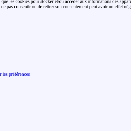
es que les cookies pour stocker et/ou accéder aux informations des apparei
ne pas consentir ou de retirer son consentement peut avoir un effet négati
r les préférences