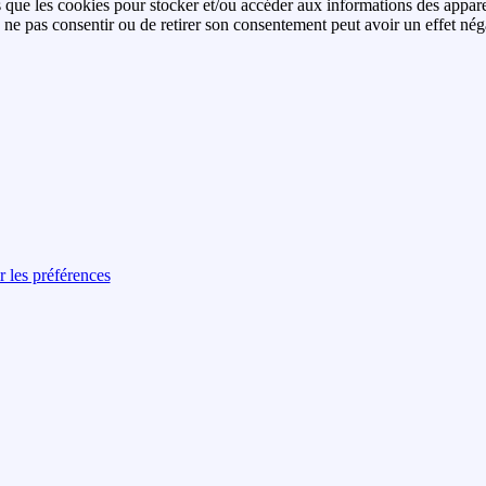
es que les cookies pour stocker et/ou accéder aux informations des apparei
ne pas consentir ou de retirer son consentement peut avoir un effet négati
r les préférences