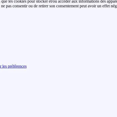
es que les cookies pour stocker et/ou accéder aux informations des apparei
ne pas consentir ou de retirer son consentement peut avoir un effet négati
r les préférences