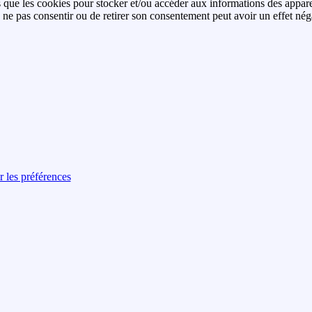
es que les cookies pour stocker et/ou accéder aux informations des apparei
ne pas consentir ou de retirer son consentement peut avoir un effet négati
r les préférences