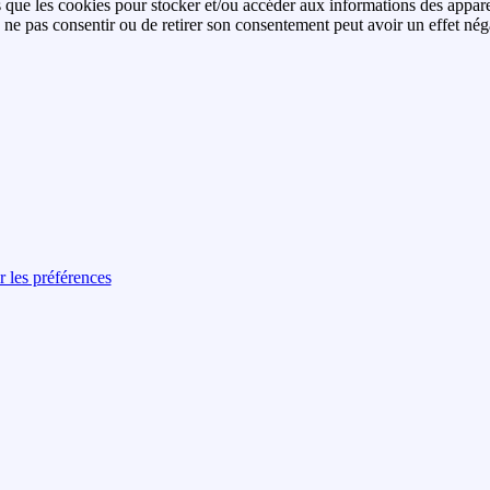
es que les cookies pour stocker et/ou accéder aux informations des apparei
ne pas consentir ou de retirer son consentement peut avoir un effet négati
r les préférences