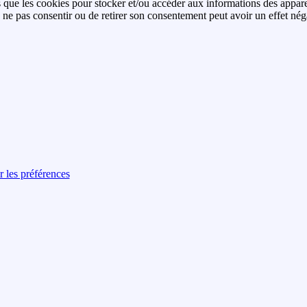
es que les cookies pour stocker et/ou accéder aux informations des apparei
ne pas consentir ou de retirer son consentement peut avoir un effet négati
r les préférences